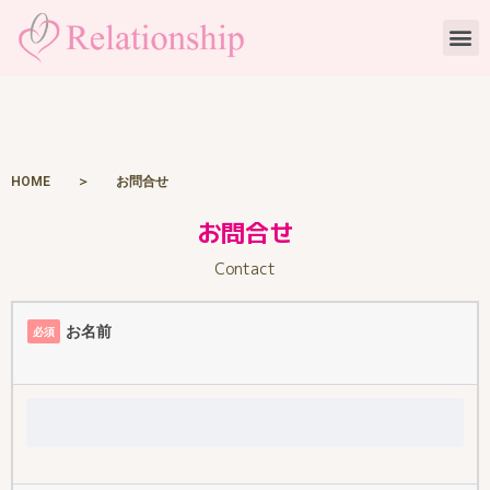
内
M
容
を
ス
キ
ッ
プ
HOME
＞ お問合せ​
お問合せ
Contact
お名前
必須